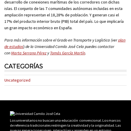
desarrollo de conexiones marítimas de los corredores con dichas
islas. El conjunto de las 7 comunidades autónomas incluidas en esta
ampliación representan el 18,28% de población. Y generan casi el
17% del producto interior bruto (PIB) total del país. Lo que implicaría
un gran impacto económico en España.
Para más información sobre el Grado en Transporte y Logística (ver
plan
de estudios
)
de la Universidad Camilo José Cela puedes contactar
con
Marta Serrano Pérez
y
Tomás García Martín
.
CATEGORÍAS
Uncategorized
Los universitarios no buscan una educación convencional. Los marcos
de referencia tradicionales restringen la creatividad y la originalidad. Las
nuevas generaciones viven, interactúan y aprenden en un entorno