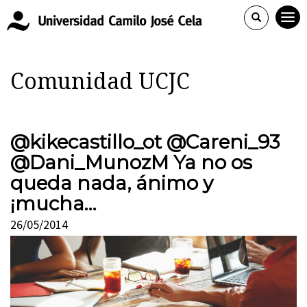
Comunidad UCJC
@kikecastillo_ot @Careni_93
@Dani_MunozM Ya no os
queda nada, ánimo y
¡mucha…
26/05/2014