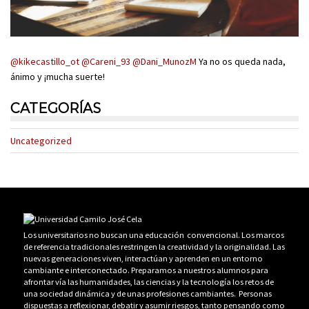
@kikecastillo_ot
@Careni_93
@Dani_MunozM
Ya no os queda nada,
ánimo y ¡mucha suerte!
CATEGORÍAS
Uncategorized
Los universitarios no buscan una educación convencional. Los marcos
de referencia tradicionales restringen la creatividad y la originalidad. Las
nuevas generaciones viven, interactúan y aprenden en un entorno
cambiante e interconectado. Preparamos a nuestros alumnos para
afrontar vía las humanidades, las ciencias y la tecnología los retos de
una sociedad dinámica y de unas profesiones cambiantes. Personas
dispuestas a reflexionar, debatir y asumir riesgos, tanto pensando como