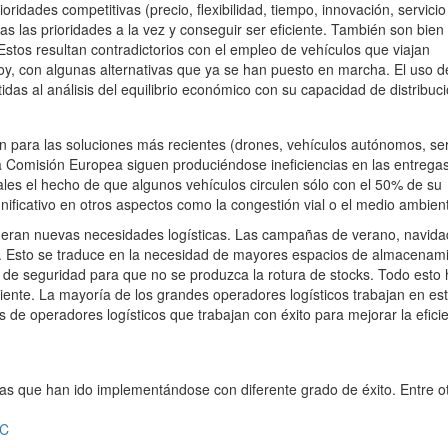
ridades competitivas (precio, flexibilidad, tiempo, innovación, servicio
s las prioridades a la vez y conseguir ser eficiente. También son bien
Estos resultan contradictorios con el empleo de vehículos que viajan
oy, con algunas alternativas que ya se han puesto en marcha. El uso d
idas al análisis del equilibrio económico con su capacidad de distribuci
n para las soluciones más recientes (drones, vehículos autónomos, ser
a Comisión Europea siguen produciéndose ineficiencias en las entrega
ales el hecho de que algunos vehículos circulen sólo con el 50% de su
nificativo en otros aspectos como la congestión vial o el medio ambien
eneran nuevas necesidades logísticas. Las campañas de verano, navida
s. Esto se traduce en la necesidad de mayores espacios de almacenami
 de seguridad para que no se produzca la rotura de stocks. Todo esto 
ciente. La mayoría de los grandes operadores logísticos trabajan en es
e operadores logísticos que trabajan con éxito para mejorar la efici
as que han ido implementándose con diferente grado de éxito. Entre ot