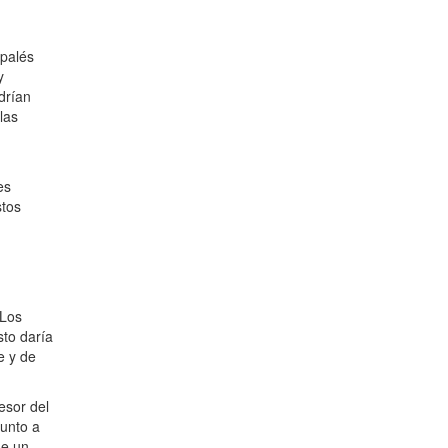
 palés
y
drían
las
es
stos
 Los
sto daría
e y de
esor del
 junto a
de un