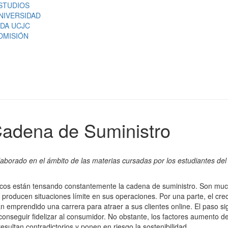
STUDIOS
NIVERSIDAD
IDA UCJC
DMISIÓN
 Cadena de Suministro
elaborado en el ámbito de las materias cursadas por los estudiantes de
gicos están tensando constantemente la cadena de suministro. Son muc
roducen situaciones límite en sus operaciones. Por una parte, el cre
n emprendido una carrera para atraer a sus clientes online. El paso si
onseguir fidelizar al consumidor. No obstante, los factores aumento d
resultan contradictorios y ponen en riesgo la sostenibilidad.