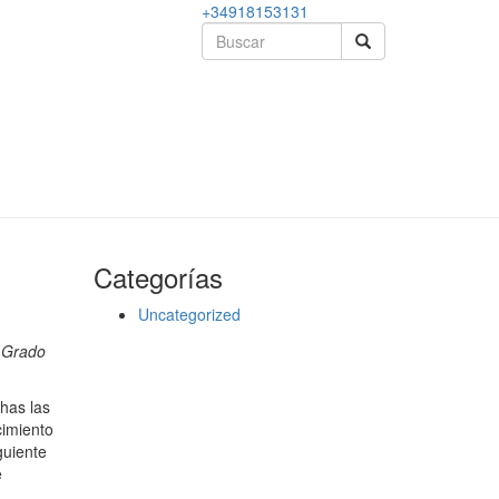
+34918153131
Categorías
Uncategorized
l Grado
has las
cimiento
guiente
e