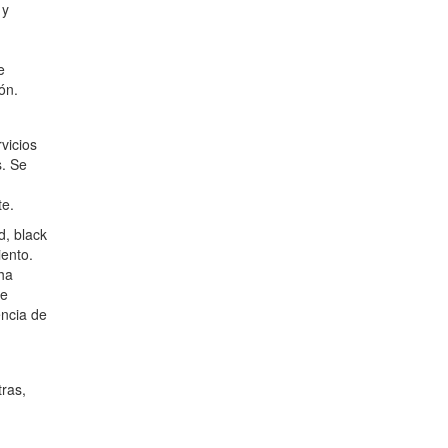
 y
e
ón.
vicios
s. Se
te.
d, black
ento.
ha
te
encia de
ras,