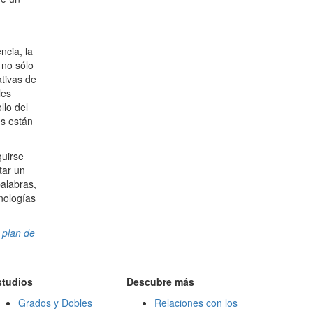
ncia, la
 no sólo
ativas de
les
llo del
es están
guirse
tar un
palabras,
nologías
r
plan de
studios
Descubre más
Grados y Dobles
Relaciones con los