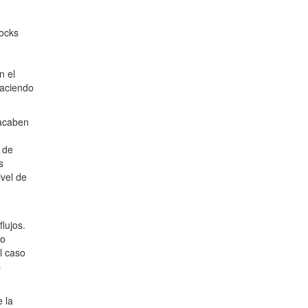
tocks
n el
haciendo
 acaben
a de
s
vel de
lujos.
do
l caso
s
 la