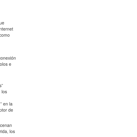
que
nternet
n como
rconexión
colos e
s”
 los
 en la
ptor de
acenan
ida, los