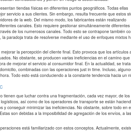
resentan tiendas físicas en diferentes puntos geográficos. Todas ellas
jor servicio a sus clientes. Sin embargo, resulta frecuente que estos s
midores de la web. Del mismo modo, los fabricantes están realizando
iferentes canales. Esto requiere gestionar simultáneamente diferentes
 a través de los numerosos canales. Todo esto se contrapone también co
dad, la paradoja trata de resolverse mediante el uso de enfoques mixtos 
mejorar la percepción del cliente final. Esto provoca que los artículos
dos. No obstante, se producen varias ineficiencias en el camino que
ora de mejorar el servicio al consumidor final. En la actualidad, se trat
omicilio, combinadas con las operaciones just in time. Incluso, alguno
ora. Todo esto está conduciendo a la constante tendencia hacia un ni
o tienen que luchar contra una fragmentación, cada vez mayor, de los f
logísticos, así como de los operadores de transporte se están hacien
os y conseguir minimizar las ineficiencias. No obstante, sobre todo en e
 Estas son debidas a la imposibilidad de agregación de los envíos, a la
operaciones está familiarizado con estos conceptos. Actualmente, existe