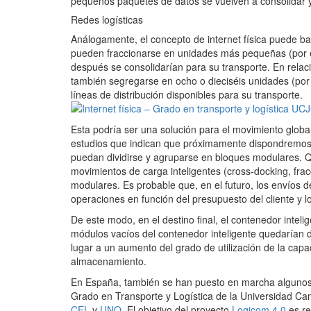
pequeños paquetes de datos se vuelven a consolidar y e
Redes logísticas
Análogamente, el concepto de internet física puede b
pueden fraccionarse en unidades más pequeñas (por e
después se consolidarían para su transporte. En rela
también segregarse en ocho o dieciséis unidades (por 
líneas de distribución disponibles para su transporte.
Esta podría ser una solución para el movimiento globa
estudios que indican que próximamente dispondremos 
puedan dividirse y agruparse en bloques modulares. Q
movimientos de carga inteligentes (cross-docking, fra
modulares. Es probable que, en el futuro, los envíos 
operaciones en función del presupuesto del cliente y l
De este modo, en el destino final, el contenedor inteli
módulos vacíos del contenedor inteligente quedarían d
lugar a un aumento del grado de utilización de la capac
almacenamiento.
En España, también se han puesto en marcha algunos 
Grado en Transporte y Logística de la Universidad Ca
CEL
y
UNO
. El objetivo del proyecto
Logicom 4.0
es re