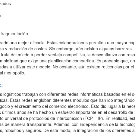
izados
n.
a fragmentación.
rado una mejor eficacia. Estas colaboraciones permiten una mayor ca
ega y reducción de costes. Sin embargo, aún existen algunas barreras
rata del miedo a perder ventaja competitiva, la desconfianza con resp
 complejidad que exige una planificación compartida. Es probable que, e
das a utilizar este modelo. No obstante, aún existen reticencias por el
 al monopolio.
logísticos trabajan con diferentes redes informáticas basadas en el d
gicas. Estas redes engloban diferentes módulos que han ido integrándo
ocio y el crecimiento del comercio electrónico. Esto dio lugar a la nec
 últimos años se ha hecho un esfuerzo importante en el desarrollo de 
o universal de protocolos de interconexión (TCP – IP). En realidad, es
más de manera transparente. Además, con independencia de la tecnolog
, robustos y seguros. De este modo, la integración de los diferentes 