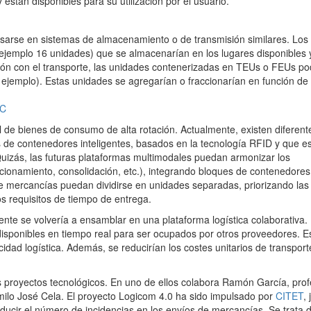
stán disponibles para su utilización por el usuario.
asarse en sistemas de almacenamiento o de transmisión similares. Los
jemplo 16 unidades) que se almacenarían en los lugares disponibles 
ción con el transporte, las unidades contenerizadas en TEUs o FEUs po
ejemplo). Estas unidades se agregarían o fraccionarían en función de 
l de bienes de consumo de alta rotación. Actualmente, existen diferent
de contenedores inteligentes, basados en la tecnología RFID y que e
uizás, las futuras plataformas multimodales puedan armonizar los
ccionamiento, consolidación, etc.), integrando bloques de contenedores
de mercancías puedan dividirse en unidades separadas, priorizando las
os requisitos de tiempo de entrega.
gente se volvería a ensamblar en una plataforma logística colaborativa.
isponibles en tiempo real para ser ocupados por otros proveedores. E
idad logística. Además, se reducirían los costes unitarios de transport
proyectos tecnológicos. En uno de ellos colabora Ramón García, prof
milo José Cela. El proyecto Logicom 4.0 ha sido impulsado por
CITET
,
ducir el número de incidencias en los envíos de mercancías. Se trata 