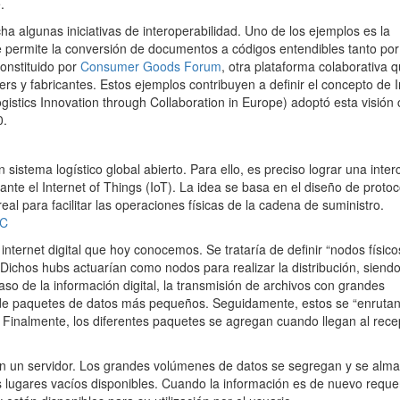
.
a algunas iniciativas de interoperabilidad. Uno de los ejemplos es la
e permite la conversión de documentos a códigos entendibles tanto por
onstituido por
Consumer Goods Forum
, otra plataforma colaborativa 
lers y fabricantes. Estos ejemplos contribuyen a definir el concepto de I
ogistics Innovation through Collaboration in Europe) adoptó esta visió
0.
 sistema logístico global abierto. Para ello, es preciso lograr una inte
tante el Internet of Things (IoT). La idea se basa en el diseño de proto
al para facilitar las operaciones físicas de la cadena de suministro.
internet digital que hoy conocemos. Se trataría de definir “nodos físico
 Dichos hubs actuarían como nodos para realizar la distribución, siendo
aso de la información digital, la transmisión de archivos con grandes
e paquetes de datos más pequeños. Seguidamente, estos se “enrutan”
. Finalmente, los diferentes paquetes se agregan cuando llegan al rece
en un servidor. Los grandes volúmenes de datos se segregan y se alm
os lugares vacíos disponibles. Cuando la información es de nuevo requer