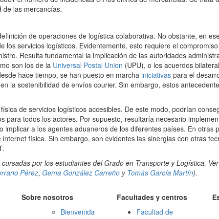
d de las mercancías.
efinición de operaciones de logística colaborativa. No obstante, en ese
de los servicios logísticos. Evidentemente, esto requiere el compromiso
istro. Resulta fundamental la implicación de las autoridades administr
omo son los de la
Universal Postal Union
(UPU), o los acuerdos bilatera
, desde hace tiempo, se han puesto en marcha
iniciativas
para el desarro
 en la sostenibilidad de envíos courier. Sin embargo, estos antecedent
ed física de servicios logísticos accesibles. De este modo, podrían conse
s para todos los actores. Por supuesto, resultaría necesario implemen
 implicar a los agentes aduaneros de los diferentes países. En otras 
nternet física. Sin embargo, son evidentes las sinergias con otras tec
T.
 cursadas por los estudiantes del Grado en Transporte y Logística. Ve
errano Pérez
,
Gema González Carreño
y
Tomás García Martín
).
Sobre nosotros
Facultades y centros
E
Bienvenida
Facultad de