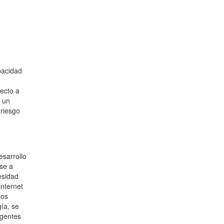
pacidad
ecto a
n un
 riesgo
esarrollo
se a
esidad
internet
tos
ía, se
agentes