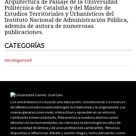
Arquitectura de Paisaje de la Universidad
Politécnica de Cataluña y del Máster de
Estudios Territoriales y Urbanísticos del
Instituto Nacional de Administración Pública,
además de autora de numerosas
publicaciones.
CATEGORÍAS
Uncategorized
Los universitarios no buscan una educación convencional. Los marcos
de referencia tradicionales restringen la creatividad y la originalidad. Las
nuevas generaciones viven, interactúan y aprenden en un entorno
cambiante e interconectado. Preparamos a nuestros alumnos para
afrontar vía las humanidades, las ciencias y la tecnología los retos de
una sociedad dinámica y de unas profesiones cambiantes. Personas
dispuestas a reflexionar, debatir y asumir riesgos, tanto pensando como