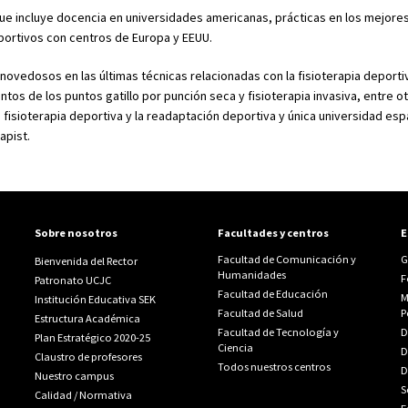
que incluye docencia en universidades americanas, prácticas en los mejore
ortivos con centros de Europa y EEUU.
ovedosos en las últimas técnicas relacionadas con la fisioterapia deportiv
tos de los puntos gatillo por punción seca y fisioterapia invasiva, entre 
fisioterapia deportiva y la readaptación deportiva y única universidad esp
apist.
Sobre nosotros
Facultades y centros
E
Facultad de Comunicación y
G
Bienvenida del Rector
Humanidades
F
Patronato UCJC
Facultad de Educación
M
Institución Educativa SEK
Facultad de Salud
P
Estructura Académica
Facultad de Tecnología y
D
Plan Estratégico 2020-25
Ciencia
D
Claustro de profesores
Todos nuestros centros
D
Nuestro campus
S
Calidad
/
Normativa