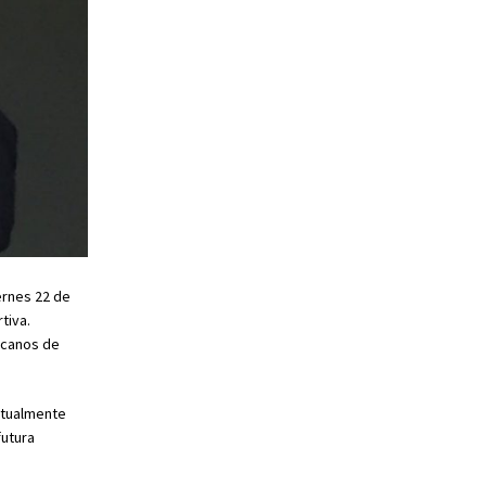
ernes 22 de
tiva.
icanos de
ctualmente
futura