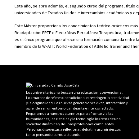
Este año, se abre además, el segundo curso del programa, título 
universidades de Estados Unidos e intercambios académicos y dep
Este Máster proporciona los conocimientos teórico-prácticos más n
Readaptación: EPTE o Electrólisis Percutánea Terapéutica, tratamien
es el único programa que ofrece una formación combinada entre la 
miembro de la WFATT: World Federation of Athletic Trainer and Ther
Los universitarios no buscan una educación convencional.
Los marcos de referencia tradicionales restringen la creatividad
y la originalidad. Las nuevas generaciones viven, interactúan y
aprenden en un entorno cambiante e interconectado.
Preparamos a nuestros alumnos para afrontar vía las
humanidades, las ciencias y la tecnología los retos de una
sociedad dinámica y de unas profesiones cambiantes.
Personas dispuestas a reflexionar, debatir y asumir riesgos,
tanto pensando como actuando.