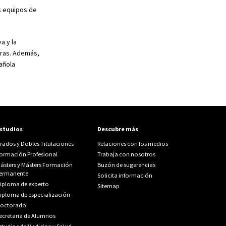
s equipos de
a y la
otras. Además,
añola
studios
Descubre más
rados y Dobles Titulaciones
Relaciones con los medios
ormación Profesional
Trabaja con nosotros
ásters y Másters Formación
Buzón de sugerencias
ermanente
Solicita información
iploma de experto
Sitemap
iploma de especialización
octorado
ecretaria de Alumnos