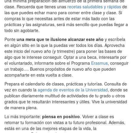
una mínima preparación del almuerzo de la primera semana de
clase. Recuerda que tienes unas
recetas saludables y rápidas
de
las que puedes echar mano para comer entre clase y clase. Si
compras lo que necesitas antes de estar más liado con las
prácticas y las asignaturas, será más sencillo que puedas llegar a
todo sin agobiarte.
Ponte
una meta que te ilusione alcanzar este año
y escríbela
en algún sitio en la que la puedas ver todos los días. Aprovecha
este inicio del nuevo año (y trimestre) para poner las bases de
algo que te interese conseguir. Optar a una beca, interesarte por
el voluntariado, informarte sobre el Programa
Erasmus
, conseguir
un trabajo…. Buenos propósitos de nuevo año que pueden
acompañarte en esta vuelta a clase.
Prepara el calendario de clases, prácticas y tutorías. Consulta de
vez en cuando la
agenda de eventos de la Universidad
, donde se
publican diariamente multitud de actividades de tu grado u otros
grados que te resultarán interesantes y útiles. Vive la universidad
de manera plena.
Lo más importante:
piensa en positivo
. Volver a clase es
retomar tu formación con vistas a tu futuro profesional. Además,
estás en una de las mejores etapas de la vida, la