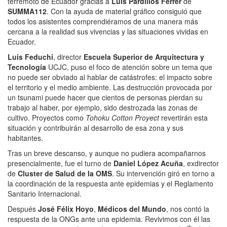
terremoto de Ecuador gracias a
Luis Pardillos Ferrer
de
SUMMA112
. Con la ayuda de material gráfico consiguió que
todos los asistentes comprendiéramos de una manera más
cercana a la realidad sus vivencias y las situaciones vividas en
Ecuador.
Luis Feduchi
, director
Escuela Superior de Arquitectura y
Tecnología
UCJC, puso el foco de atención sobre un tema que
no puede ser obviado al hablar de catástrofes: el impacto sobre
el territorio y el medio ambiente. Las destrucción provocada por
un tsunami puede hacer que cientos de personas pierdan su
trabajo al haber, por ejemplo, sido destrozada las zonas de
cultivo. Proyectos como
Tohoku Cotton Proyect
revertirán esta
situación y contribuirán al desarrollo de esa zona y sus
habitantes.
Tras un breve descanso, y aunque no pudiera acompañarnos
presencialmente, fue el turno de
Daniel López Acuña
, exdirector
de
Cluster de Salud de la OMS
. Su intervención giró en torno a
la coordinación de la respuesta ante epidemias y el Reglamento
Sanitario Internacional.
Después
José Félix Hoyo
,
Médicos del Mundo
, nos contó la
respuesta de la ONGs ante una epidemia. Revivimos con él las