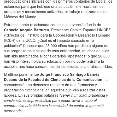
preocupaciones iniciales con los primeros contagios de Ébola, los
esfuerzos para que hubiese una actuación internacional, los
protocolos y mecanismos activados, el trabajo realizado desde
Médicos del Mundo…
Estrechamente relacionada con esta intervención fue la de
Carmelo Angulo Barturen
, Presidente Comité Español
UNICEF
y director del Instituto para la Cooperación y Desarrollo Humano
(ICDH) de la UCJC. ¿Cuál es el impacto causado en la
población? Conocer que 23.000 niños han perdido a alguno de
sus progenitores a causa de esta enfermedad, muchos de ellos
han sido marginados al considerarlos “apestados” o que 26.000
han visto interrumpida su educación por no poder asistir a la
escuela, nos hace conscientes de los efectos colaterales sufridos.
El último ponente fue
Jorge Francisco Santiago Barnés
,
Decano de la Facultad de Ciencias de la Comunicación
. La
comunicación en desastres requiere de una formación y
preparación excepcional en aquellos que van a realizar estas
labores. En sus propias palabras
“Tener humildad, prudencia y
conciencia es imprescindible para poder llevar a cabo el
compromiso adquirido con la sociedad de contar lo que está
ocurriendo”.