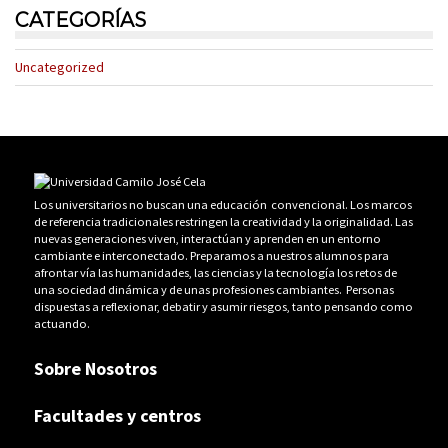
CATEGORÍAS
Uncategorized
Los universitarios no buscan una educación convencional. Los marcos
de referencia tradicionales restringen la creatividad y la originalidad. Las
nuevas generaciones viven, interactúan y aprenden en un entorno
cambiante e interconectado. Preparamos a nuestros alumnos para
afrontar vía las humanidades, las ciencias y la tecnología los retos de
una sociedad dinámica y de unas profesiones cambiantes. Personas
dispuestas a reflexionar, debatir y asumir riesgos, tanto pensando como
actuando.
Sobre Nosotros
Facultades y centros