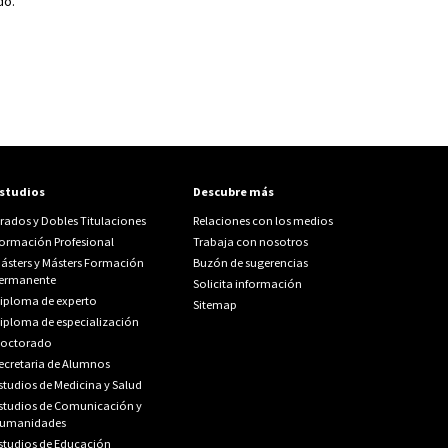
do.
studios
Descubre más
rados y Dobles Titulaciones
Relaciones con los medios
ormación Profesional
Trabaja con nosotros
ásters y Másters Formación
Buzón de sugerencias
ermanente
Solicita información
iploma de experto
Sitemap
iploma de especialización
octorado
ecretaria de Alumnos
studios de Medicina y Salud
studios de Comunicación y
umanidades
studios de Educación