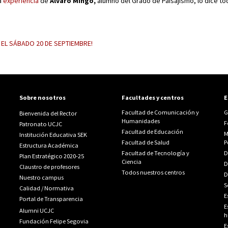
La
experiencia
de
Álvaro Mingo,
alumno del Grado de Paisajismo, lo dice to
 EL SÁBADO 20 DE SEPTIEMBRE!
Sobre nosotros
Facultades y centros
E
Facultad de Comunicación y
G
Bienvenida del Rector
Humanidades
F
Patronato UCJC
Facultad de Educación
M
Institución Educativa SEK
Facultad de Salud
P
Estructura Académica
Facultad de Tecnología y
D
Plan Estratégico 2020-25
Ciencia
D
Claustro de profesores
Todos nuestros centros
D
Nuestro campus
S
Calidad
/
Normativa
E
Portal de Transparencia
E
Alumni UCJC
h
Fundación Felipe Segovia
E