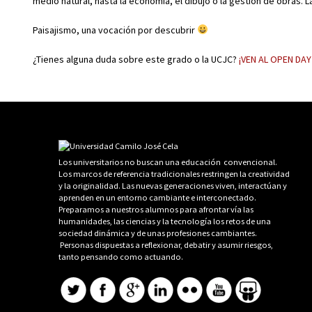
medio natural, hasta la economía, el dibujo o la gestión de obras. 
Paisajismo, una vocación por descubrir
¿Tienes alguna duda sobre este grado o la UCJC?
¡VEN AL OPEN DAY
Los universitarios no buscan una educación convencional.
Los marcos de referencia tradicionales restringen la creatividad
y la originalidad. Las nuevas generaciones viven, interactúan y
aprenden en un entorno cambiante e interconectado.
Preparamos a nuestros alumnos para afrontar vía las
humanidades, las ciencias y la tecnología los retos de una
sociedad dinámica y de unas profesiones cambiantes.
Personas dispuestas a reflexionar, debatir y asumir riesgos,
tanto pensando como actuando.