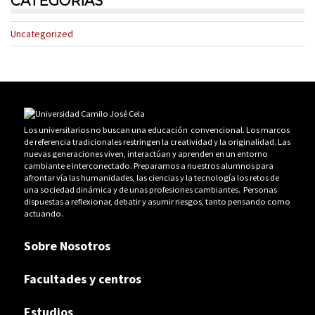
CATEGORÍAS
Uncategorized
Los universitarios no buscan una educación convencional. Los marcos
de referencia tradicionales restringen la creatividad y la originalidad. Las
nuevas generaciones viven, interactúan y aprenden en un entorno
cambiante e interconectado. Preparamos a nuestros alumnos para
afrontar vía las humanidades, las ciencias y la tecnología los retos de
una sociedad dinámica y de unas profesiones cambiantes. Personas
dispuestas a reflexionar, debatir y asumir riesgos, tanto pensando como
actuando.
Sobre Nosotros
Facultades y centros
Estudios