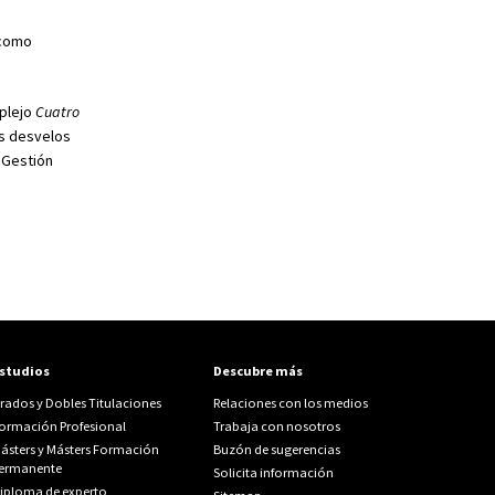
 como
mplejo
Cuatro
os desvelos
 Gestión
studios
Descubre más
rados y Dobles Titulaciones
Relaciones con los medios
ormación Profesional
Trabaja con nosotros
ásters y Másters Formación
Buzón de sugerencias
ermanente
Solicita información
iploma de experto