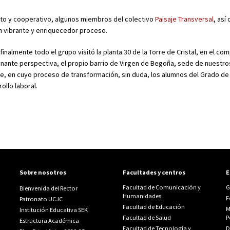
unto y cooperativo, algunos miembros del colectivo
Paisaje Transversal
, así
n vibrante y enriquecedor proceso.
finalmente todo el grupo visitó la planta 30 de la Torre de Cristal, en el co
cinante perspectiva, el propio barrio de Virgen de Begoña, sede de nuestr
e, en cuyo proceso de transformación, sin duda, los alumnos del Grado de
ollo laboral.
Sobre nosotros
Facultades y centros
E
Facultad de Comunicación y
G
Bienvenida del Rector
Humanidades
F
Patronato UCJC
Facultad de Educación
M
Institución Educativa SEK
Facultad de Salud
P
Estructura Académica
Facultad de Tecnología y
D