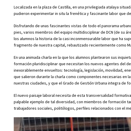
Localizada en la plaza de Castilla, en una privilegiada atalaya situa
pudieron experimentar in situ la frenética y fascinante labor que 
Disfrutando de unas fascinantes vistas de todo el panorama urbano 
pies, varios miembros del equipo multidisciplinar de DCN (de su áre
los alumnos la historia de la casi inconmensurable labor que ha s
fragmento de nuestra capital, rebautizado recientemente como M
En una animada charla en la que los alumnos plantearon sus inquie
formación pluridisciplinar que necesitan los nuevos agentes del d
inexorablemente envueltos: tecnología, legislación, movilidad, en
que salieron durante la charla como componentes necesarias en la
nuestras ciudades, y que el Grado de Gestión Urbana integra de f
El nuevo paisaje laboral necesita de esta transversalidad formativa
palpable ejemplo de tal diversidad, con miembros de formación ta
trabajadores sociales, politólogos, perfiles relacionados con el m