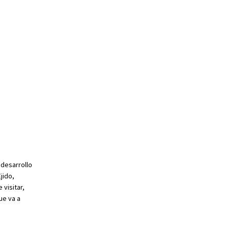
 desarrollo
jido,
visitar,
ue va a