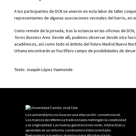
A los participantes de DCN se unieron en esta labor de taller conj
representantes de algunas asociaciones vecinales del barrio, en u
Como remate de la jornada, tras la estancia en las oficinas de DCN, 
Torres Business Area
. Desde allí, pudimos observar desde otra fas
académicos, así como todo el ámbito del futuro Madrid Nuevo Nort
Urbana encontrarán un fructífero campo de posibilidades de desarr
Texto: Joaquín López Vaamonde.
Los universitarios no buscan una educación convencional.
Los marcos de referencia tradicionales restringen la creatividad
y la originalidad. Las nuevas generaciones viven, interactúan y
aprenden en un entorno cambiante e interconectado.
Preparamos a nuestros alumnos para afrontar vía las