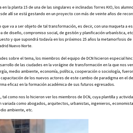
da en la planta 15 de una de las singulares e inclinadas Torres KIO, los alumn
desde allí se está gestando en un proyecto con más de veinte años de recor
que va a ser objeto de tal transformación, es decir, con una maqueta a esc
a de diseño, compromiso social, de gestión y planificación urbanística, etc.
upuesto y que supondrá todavía en los próximos 25 años la metamorfosis de
adrid Nuevo Norte.
tudes sobre el tema, los miembros del equipo de DCN hicieron especial hinc
esarrollo de las ciudades en la vorágine de transformación en la que nos v
ergía, medio ambiente, economía, política, cooperación o sociología, fuer
 capacitación de los nuevos actores de este cambio de paradigma en el de
orma eficaz en la formación académica de sus futuros egresados.
, tal como nos lo hicieron ver los miembros de DCN, cuya plantilla y activid
n variada como abogados, arquitectos, urbanistas, ingenieros, economista
edio ambiente, etc.