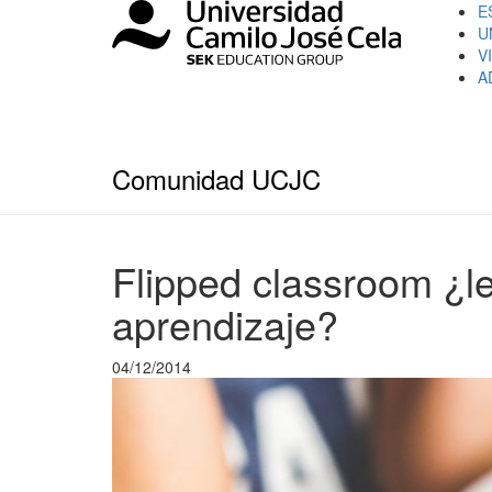
E
U
V
A
Comunidad UCJC
Flipped classroom ¿le
aprendizaje?
04/12/2014