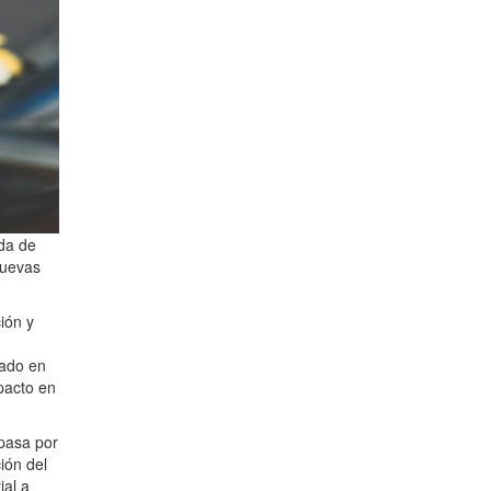
ida de
nuevas
ión y
lado en
pacto en
pasa por
ión del
ial a