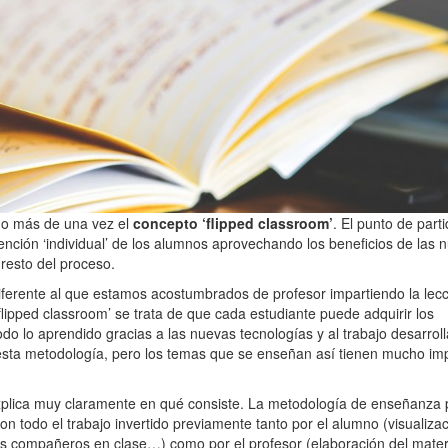
do más de una vez el
concepto ‘flipped classroom’
. El punto de part
nción ‘individual’ de los alumnos aprovechando los beneficios de las 
resto del proceso.
erente al que estamos acostumbrados de profesor impartiendo la lecc
lipped classroom’ se trata de que cada estudiante puede adquirir los
odo lo aprendido gracias a las nuevas tecnologías y al trabajo desarrol
 esta metodología, pero los temas que se enseñan así tienen mucho im
explica muy claramente en qué consiste. La metodología de enseñanza 
Con todo el trabajo invertido previamente tanto por el alumno (visualizac
us compañeros en clase…) como por el profesor (elaboración del mater