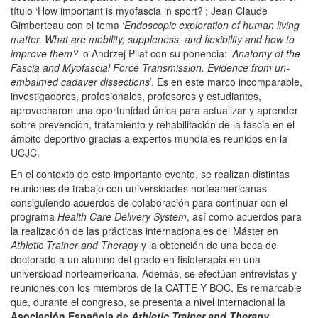
título ‘How important is myofascia in sport?’; Jean Claude
Gimberteau con el tema ‘
Endoscopic exploration of human living
matter.
What are mobility, suppleness, and flexibility and how to
improve them?
’ o Andrzej Pilat con su ponencia: ‘
Anatomy of the
Fascia and Myofascial Force Transmission.
Evidence from un-
embalmed cadaver dissections
’. Es en este marco incomparable,
investigadores, profesionales, profesores y estudiantes,
aprovecharon una oportunidad única para actualizar y aprender
sobre prevención, tratamiento y rehabilitación de la fascia en el
ámbito deportivo gracias a expertos mundiales reunidos en la
UCJC.
En el contexto de este importante evento, se realizan distintas
reuniones de trabajo con universidades norteamericanas
consiguiendo acuerdos de colaboración para continuar con el
programa
Health Care Delivery System
, así como acuerdos para
la realización de las prácticas internacionales del Máster en
Athletic Trainer and Therapy
y la obtención de una beca de
doctorado a un alumno del grado en fisioterapia en una
universidad norteamericana. Además, se efectúan entrevistas y
reuniones con los miembros de la CATTE Y BOC. Es remarcable
que, durante el congreso, se presenta a nivel internacional la
Asociación Española de
Athletic Trainer and Therapy