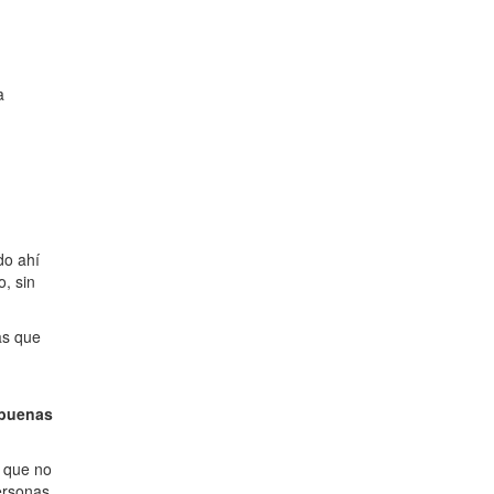
a
do ahí
o, sin
as que
 buenas
e que no
personas