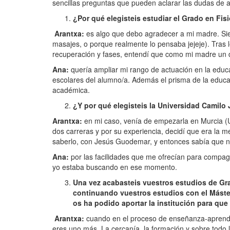
sencillas preguntas que pueden aclarar las dudas de 
¿Por qué elegisteis estudiar el Grado en Fis
Arantxa:
es algo que debo agradecer a mi madre. Siem
masajes, o porque realmente lo pensaba jejeje). Tras 
recuperación y fases, entendí que como mi madre un d
Ana:
quería ampliar mi rango de actuación en la educa
escolares del alumno/a. Además el prisma de la educa
académica.
¿Y por qué elegisteis la Universidad Camilo
Arantxa:
en mi caso, venía de empezarla en Murcia (
dos carreras y por su experiencia, decidí que era la m
saberlo, con Jesús Guodemar, y entonces sabía que no 
Ana:
por las facilidades que me ofrecían para compag
yo estaba buscando en ese momento.
Una vez acabasteis vuestros estudios de Gra
continuando vuestros estudios con el Máste
os ha podido aportar la institución para que
Arantxa:
cuando en el proceso de enseñanza-aprendiza
eres uno más. La cercanía, la formación y sobre todo l