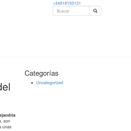
+34918153131
Categorías
el
Uncategorized
ejandría
s, son
a unas