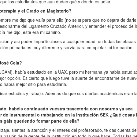
aquellos estudiantes que aun dudan qué y dónde estudiar.
ioterapia y el Grado en Magisterio?
pre me dijo que valía para ello (no se si para que no dejara de darle
lesionarme del Ligamento Cruzado Anterior, y entender el proceso de l
ía me dijo, este era mi camino.
ción y así poder impartir clases a cualquier edad, en todas las etapas
ción primaria es muy diferente y servía para completar mi formación
 José Cela?
UCAM), había estudiado en la UAX, pero mi hermana ya había estudia
ejor opción. Es cierto que luego tuve la suerte de encontrarme de nuev
había mejor sitio para estudiarla.
inar estudios y trabajo. Además de que sus ofertas académicas eran l
do, habéis continuado vuestra trayectoria con nosotros ya sea
r de Instrumental o trabajando en la institución SEK ¿Qué cosas
 sigáis queriendo formar parte de ella?
je, sientes la atención y el interés del profesorado, te das cuenta d
a pasión de la gente de la institución en todo lo que hace. Todas las 