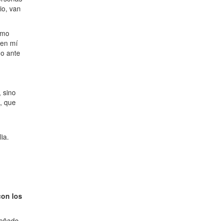
io, van
omo
 en mí
do ante
 sino
, que
ia.
con los
señado