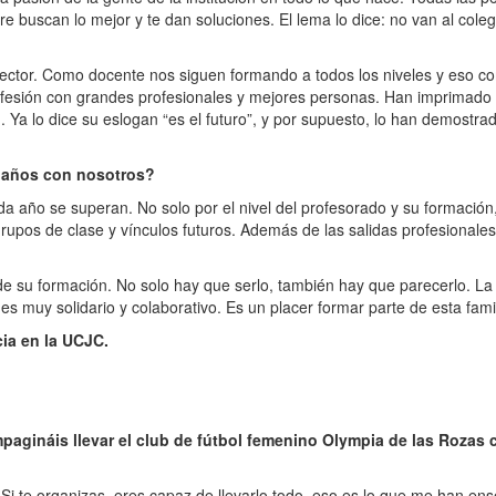
 buscan lo mejor y te dan soluciones. El lema lo dice: no van al coleg
sector. Como docente nos siguen formando a todos los niveles y eso c
ofesión con grandes profesionales y mejores personas. Han imprimado
 Ya lo dice su eslogan “es el futuro”, y por supuesto, lo han demostra
s años con nosotros?
 año se superan. No solo por el nivel del profesorado y su formación,
rupos de clase y vínculos futuros. Además de las salidas profesionales
de su formación. No solo hay que serlo, también hay que parecerlo. La
es muy solidario y colaborativo. Es un placer formar parte de esta famil
ia en la UCJC.
agináis llevar el club de fútbol femenino Olympia de las Rozas 
 Si te organizas, eres capaz de llevarlo todo, eso es lo que me han en