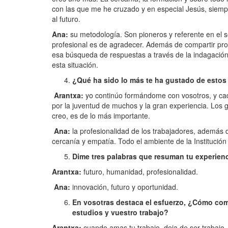
con las que me he cruzado y en especial Jesús, siempre
al futuro.
Ana:
su metodología. Son pioneros y referente en el 
profesional es de agradecer. Además de compartir pr
esa búsqueda de respuestas a través de la indagación.
esta situación.
¿Qué ha sido lo más te ha gustado de esto
Arantxa:
yo continúo formándome con vosotros, y cada
por la juventud de muchos y la gran experiencia. Los g
creo, es de lo más importante.
Ana:
la profesionalidad de los trabajadores, además 
cercanía y empatía. Todo el ambiente de la Institución 
Dime tres palabras que resuman tu experienc
Arantxa:
futuro, humanidad, profesionalidad.
Ana:
innovación, futuro y oportunidad.
En vosotras destaca el esfuerzo, ¿Cómo comp
estudios y vuestro trabajo?
Arantxa:
cuando amas tu trabajo, deja de ser trabajo.