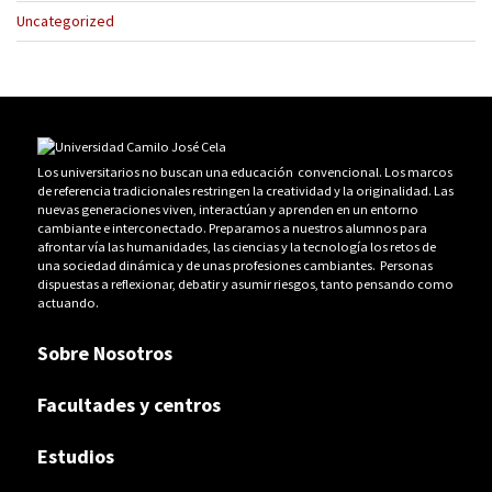
Uncategorized
Los universitarios no buscan una educación convencional. Los marcos
de referencia tradicionales restringen la creatividad y la originalidad. Las
nuevas generaciones viven, interactúan y aprenden en un entorno
cambiante e interconectado. Preparamos a nuestros alumnos para
afrontar vía las humanidades, las ciencias y la tecnología los retos de
una sociedad dinámica y de unas profesiones cambiantes. Personas
dispuestas a reflexionar, debatir y asumir riesgos, tanto pensando como
actuando.
Sobre Nosotros
Facultades y centros
Estudios