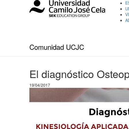
E
U
V
A
Comunidad UCJC
El diagnóstico Osteo
19/04/2017