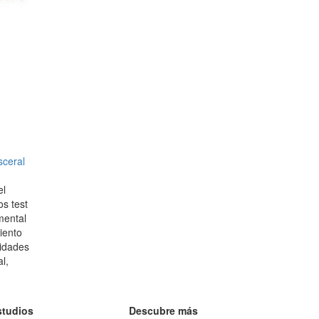
sceral
el
os test
mental
iento
lidades
l,
studios
Descubre más