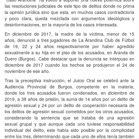
las resoluciones judiciales de este tipo de delitos donde no prima
la opinión
jurídica
sino que esta, en muchos casos contradictoria
y poco clara, queda mezclada con argumentos ideológicos y
desinformaciones
,
en la mayoría de los casos interesada.
En diciembre de
2017, la madre de la víctima
,
menor de 15
años
,
denunció a tres jugadores de La Arandina Club de Fútbol
de 19, 22 y 24 años respectivamente por haber agredido
sexualmente a su hija en el piso de los acusados, en Aranda de
Duero (Burgos).
Cabe destacar que
la denuncia se interpuso en
diciembre de 2017
cuando
los hechos se produjeron el 24 de
noviembre de ese año.
Tras la preceptiva instrucción, el Juicio Oral se celebró ante la
Audiencia Provincial de Burgos, competente en la materia,
donde
los tres acusados fueron condenados, en diciembre de
2019, a 38 años de prisión
, la suma de
14
años
por un delito de
agresión sexual y 24 por un delito de cooperación necesaria de
los delitos de agresión sexual cometidos por los otros acusados
,
considerando la sentencia que
se trataba de una agresión
sexual
grupal y que aunque cada uno tuviese responsabilidad
individual del delito, este había sido posible por la complicidad
entre los tres
, determinando que
cada uno de ellos tenía también