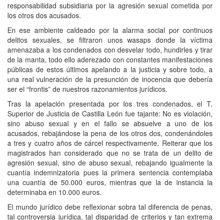
responsabilidad subsidiaria por la agresión sexual cometida por
los otros dos acusados
.
En ese ambiente caldeado por la alarma social por cont
i
nuos
delitos sexuales
,
se filt
raron
unos wasap
s
donde la víctima
amenazaba a los condenados con desvelar todo, hundirles y tirar
de la manta, todo ello aderezado con constantes manifestaciones
públicas de estos últimos apelando a la justicia
y
sobre todo, a
una real vulneración de la presunción de inocencia que debería
ser el “frontis” de nuestros razonamientos jurídicos.
Tras la apelación presentada por los tres condenados, el T.
Superior de Justicia de Castilla León fue tajante:
No es violación,
sino abuso sexual
y en el fallo
se
absuelve a uno de los
acusados,
rebajándose
la pena de los otros dos, condenándoles
a tres y cuatro años de cárcel respectivamente.
Reiterar que l
os
magistrados
han considerado que no se trata de un delito de
agresión sexual, sino de abuso sexual,
rebajando igualmente la
cuantía indemnizatoria pues la primera sentencia
contemplaba
una cuantía de 50.000 euros, mientras que
la de instancia la
determinaba en
10.000 euros.
El mundo jurídico debe reflexionar sobra tal diferencia de penas,
tal controversia jurídica, tal disparidad de criterios y tan extrema