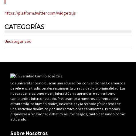
https://platform.twitter.com/widgets.js
CATEGORÍAS
Uncategorized
Los universitarios no buscan una educación convencional. Los marcos
de referencia tradicionales restringen la creatividad y la originalidad. Las
nuevas generaciones viven, interactúan y aprenden en un entorno
cambiante e interconectado. Preparamos a nuestros alumnos para
afrontar vía las humanidades, las ciencias y la tecnología los retos de
una sociedad dinámica y de unas profesiones cambiantes. Personas
dispuestas a reflexionar, debatir y asumir riesgos, tanto pensando como
actuando.
Sobre Nosotros