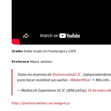
Grado:
Doble
Grado en Fisioterapia y CAFD
Profesora:
Maura Jiménez
Todos los alumnos de
@universidadCJC
, independientemen
para hacer realidad sus sueños .
#MakeItReal
Más info.
— MediaLab Experience UCJC (@MLabExp)
16 de enero d
https://platform.twitter.com/widgets.js