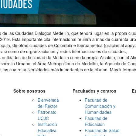
 de las Ciudades Diálogos Medellín, que tendrá lugar en la propia ciu
2019. Esta importante cita internacional reunirá a más de cuarenta ur
oquia, de otras ciudades de Colombia e Iberoamérica (gracias al apoyo
así como de organizaciones y redes internacionales de ciudades,
ntidades de la ciudad de Medellín como la propia Alcaldía, con el Alc
Desarrollo Urbano, el Área Metropolitana de Medellín, la Agencia de Co
o las cuatro universidades más importantes de la ciudad. Más informac
Sobre nosotros
Facultades y centros
E
Bienvenida
Facultad de
del Rector
Comunicación y
Patronato
Humanidades
UCJC
Facultad de
Institución
Educación
Educativa
Facultad de Salud