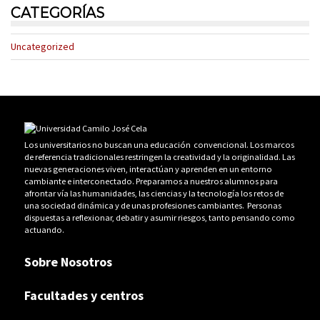
CATEGORÍAS
Uncategorized
Los universitarios no buscan una educación convencional. Los marcos
de referencia tradicionales restringen la creatividad y la originalidad. Las
nuevas generaciones viven, interactúan y aprenden en un entorno
cambiante e interconectado. Preparamos a nuestros alumnos para
afrontar vía las humanidades, las ciencias y la tecnología los retos de
una sociedad dinámica y de unas profesiones cambiantes. Personas
dispuestas a reflexionar, debatir y asumir riesgos, tanto pensando como
actuando.
Sobre Nosotros
Facultades y centros