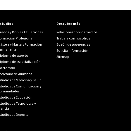
studios
Descubre más
rados y Dobles Titulaciones
Relaciones con los medios
ormación Profesional
Trabaja con nosotros
ásters y Másters Formación
Buzón de sugerencias
ermanente
Solicita información
iploma de experto
Sitemap
iploma de especialización
octorado
ecretaria de Alumnos
studios de Medicina y Salud
studios de Comunicación y
umanidades
studios de Educación
studios de Tecnología y
iencia
studios de Deporte