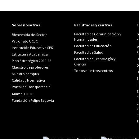
Sobre nosotros
Facultades y centros
E
Facultad de Comunicación y
G
Bienvenida del Rector
Humanidades
F
Patronato UCJC
Facultad de Educación
M
Institución Educativa SEK
Facultad de Salud
P
Estructura Académica
Facultad de Tecnología y
D
Plan Estratégico 2020-25
Ciencia
D
Claustro de profesores
Todos nuestros centros
D
Nuestro campus
S
Calidad
/
Normativa
E
Portal de Transparencia
E
Alumni UCJC
h
Fundación Felipe Segovia
E
E
C
E