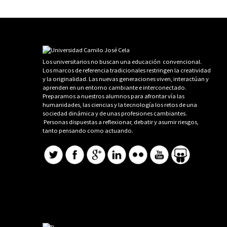
Los universitarios no buscan una educación convencional.
Los marcos de referencia tradicionales restringen la creatividad
y la originalidad. Las nuevas generaciones viven, interactúan y
aprenden en un entorno cambiante e interconectado.
Preparamos a nuestros alumnos para afrontar vía las
humanidades, las ciencias y la tecnología los retos de una
sociedad dinámica y de unas profesiones cambiantes.
Personas dispuestas a reflexionar, debatir y asumir riesgos,
tanto pensando como actuando.