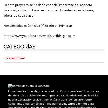
En este proyecto se ha dado especial importancia al aspecto
vivencial, actuando los alumnos como docentes en esta tarea,
liderando cada clase.
Mención Educación Física (4º Grado en Primaria)
https://www.youtube.com/watch?v=fbi5Q1Saq_M
CATEGORÍAS
Uncategorized
Los universitarios no buscan una educación convencional. Los marcos
de referencia tradicionales restringen la creatividad y la originalidad. Las
nuevas generaciones viven, interactúan y aprenden en un entorno
cambiante e interconectado. Preparamos a nuestros alumnos para
afrontar vía las humanidades, las ciencias y la tecnología los retos de