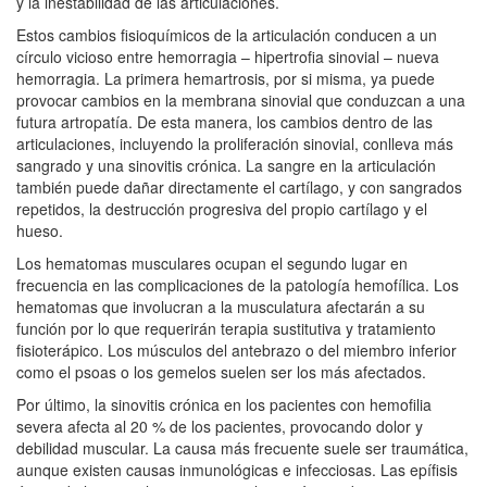
y la inestabilidad de las articulaciones.
Estos cambios fisioquímicos de la articulación conducen a un
círculo vicioso entre hemorragia – hipertrofia sinovial – nueva
hemorragia. La primera hemartrosis, por si misma, ya puede
provocar cambios en la membrana sinovial que conduzcan a una
futura artropatía. De esta manera, los cambios dentro de las
articulaciones, incluyendo la proliferación sinovial, conlleva más
sangrado y una sinovitis crónica. La sangre en la articulación
también puede dañar directamente el cartílago, y con sangrados
repetidos, la destrucción progresiva del propio cartílago y el
hueso.
Los hematomas musculares ocupan el segundo lugar en
frecuencia en las complicaciones de la patología hemofílica. Los
hematomas que involucran a la musculatura afectarán a su
función por lo que requerirán terapia sustitutiva y tratamiento
fisioterápico. Los músculos del antebrazo o del miembro inferior
como el psoas o los gemelos suelen ser los más afectados.
Por último, la sinovitis crónica en los pacientes con hemofilia
severa afecta al 20 % de los pacientes, provocando dolor y
debilidad muscular. La causa más frecuente suele ser traumática,
aunque existen causas inmunológicas e infecciosas. Las epífisis