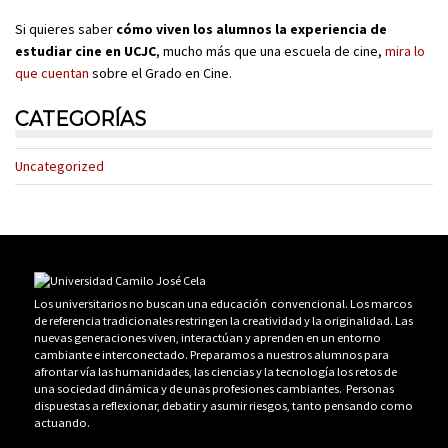
Si quieres saber
cómo viven los alumnos la experiencia de
estudiar cine en UCJC
, mucho más que una escuela de cine,
mira lo
que cuentan
sobre el Grado en Cine.
CATEGORÍAS
Uncategorized
Los universitarios no buscan una educación convencional. Los marcos
de referencia tradicionales restringen la creatividad y la originalidad. Las
nuevas generaciones viven, interactúan y aprenden en un entorno
cambiante e interconectado. Preparamos a nuestros alumnos para
afrontar vía las humanidades, las ciencias y la tecnología los retos de
una sociedad dinámica y de unas profesiones cambiantes. Personas
dispuestas a reflexionar, debatir y asumir riesgos, tanto pensando como
actuando.