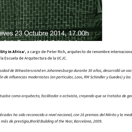
lity in Africa’
, a cargo de Peter Rich, arquitecto de renombre internaciona
a Escuela de Arquitectura de la UCJC.
versidad de Witwatersrand en Johannesburgo durante 30 años, desarrolló un vo
n de influencias modernistas (en particular, Loos, RM Schindler y Guedes) y lo
tuaba como arquitecto, facilitador o activista, creyendo que se trataba de g
cadas ha sido reconocido a nivel nacional, con 16 premios del Mérito y la meda
e más de prestigio,World Building of the Year, Barcelona, 2009.