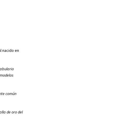
l nacido en
cabulario
s modelos
ente común
lla de oro del