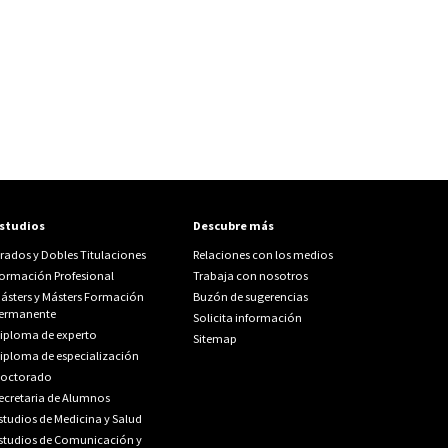
studios
Descubre más
rados y Dobles Titulaciones
Relaciones con los medios
ormación Profesional
Trabaja con nosotros
ásters y Másters Formación
Buzón de sugerencias
ermanente
Solicita información
iploma de experto
Sitemap
iploma de especialización
octorado
ecretaria de Alumnos
studios de Medicina y Salud
studios de Comunicación y