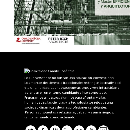
Los universitarios no buscan una educación convencional.
Los marcos de referencia tradicionales restringen la creatividad
y la originalidad. Las nuevas generaciones viven, interactúan y
aprenden en un entorno cambiante e interconectado.
Preparamos a nuestros alumnos para afrontar vía las
humanidades, las ciencias y la tecnología los retos de una
sociedad dinámica y de unas profesiones cambiantes.
Personas dispuestas a reflexionar, debatir y asumir riesgos,
tanto pensando como actuando.