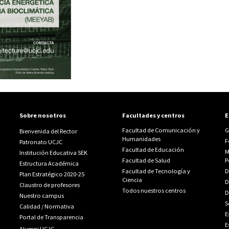
Sobre nosotros
Facultades y centros
E
Facultad de Comunicación y
G
Bienvenida del Rector
Humanidades
F
Patronato UCJC
Facultad de Educación
M
Institución Educativa SEK
Facultad de Salud
P
Estructura Académica
Facultad de Tecnología y
D
Plan Estratégico 2020-25
Ciencia
D
Claustro de profesores
Todos nuestros centros
D
Nuestro campus
S
Calidad
/
Normativa
E
Portal de Transparencia
E
Alumni UCJC