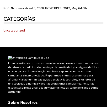
KdG. Nationalestraat 5, 2000 ANTWERPEN, 2019, May 6-10th.
CATEGORÍAS
Uncategorized
Los universitarios no buscan una educación convencional. Los marcos
de referencia tradicionales restringen la creatividad y la originalidad. Las
nuevas generaciones viven, interactúan y aprenden en un entorno
cambiante e interconectado. Preparamos a nuestros alumnos para
afrontar vía las humanidades, las ciencias y la tecnología los retos de
una sociedad dinámica y de unas profesiones cambiantes. Personas
dispuestas a reflexionar, debatir y asumir riesgos, tanto pensando como
actuando.
Sobre Nosotros