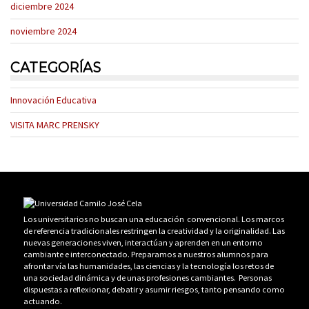
diciembre 2024
noviembre 2024
CATEGORÍAS
Innovación Educativa
VISITA MARC PRENSKY
Los universitarios no buscan una educación convencional. Los marcos
de referencia tradicionales restringen la creatividad y la originalidad. Las
nuevas generaciones viven, interactúan y aprenden en un entorno
cambiante e interconectado. Preparamos a nuestros alumnos para
afrontar vía las humanidades, las ciencias y la tecnología los retos de
una sociedad dinámica y de unas profesiones cambiantes. Personas
dispuestas a reflexionar, debatir y asumir riesgos, tanto pensando como
actuando.