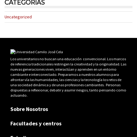
CATEGORÍAS
Uncategorized
Los universitarios no buscan una educación convencional. Los marcos
de referencia tradicionales restringen la creatividad y la originalidad. Las
nuevas generaciones viven, interactúan y aprenden en un entorno
cambiante e interconectado. Preparamos a nuestros alumnos para
afrontar vía las humanidades, las ciencias y la tecnología los retos de
una sociedad dinámica y de unas profesiones cambiantes. Personas
dispuestas a reflexionar, debatir y asumir riesgos, tanto pensando como
actuando.
Sobre Nosotros
Facultades y centros