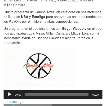
Millán Cámara.
Quinto programa de Campo Atrás, en esta ocasión nos metemos
de lleno en
NBA
y
Euroliga
para analizar las primeras rondas de
los PlayOffs por el título en ambas competiciones.
Un programa en el que charlamos con
Edgar Vicedo
y en el que
nos acompañan Luis Mesa, Millán Cámara y Miguel Lois, con la
inestimable ayuda de Rodrigo Flández y Alberta Pérez en la
producción.
Reproductor
00:00
00:00
de
audio
Ir a descargar