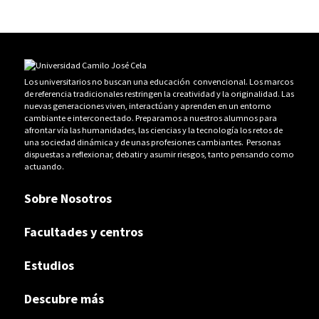
Los universitarios no buscan una educación convencional. Los marcos
de referencia tradicionales restringen la creatividad y la originalidad. Las
nuevas generaciones viven, interactúan y aprenden en un entorno
cambiante e interconectado. Preparamos a nuestros alumnos para
afrontar vía las humanidades, las ciencias y la tecnología los retos de
una sociedad dinámica y de unas profesiones cambiantes. Personas
dispuestas a reflexionar, debatir y asumir riesgos, tanto pensando como
actuando.
Sobre Nosotros
Facultades y centros
Estudios
Descubre más