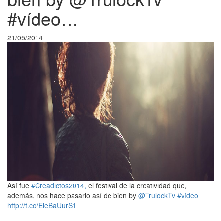
#vídeo…
21/05/2014
Así fue
#Creadictos2014,
el festival de la creatividad que,
además, nos hace pasarlo así de bien by
@TrulockTv
#vídeo
http://t.co/EleBaUurS1