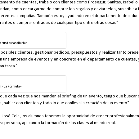
tamento de cuentas, trabajo con clientes como Prosegur, Sanitas, Isabel o J
andan, como encargarme de comprar los regalos y enviárselos, suscribir a N
iferentes campañas. También estoy ayudando en el departamento de induc
rantes o comprar entradas de cualquier tipo entre otras cosas”
 sus tareas diarias
 posibles clientes, gestionar pedidos, presupuestos y realizar tanto pres
n una empresa de eventos y en concreto en el departamento de cuentas, 
an tarea.”
en «La Fórmula»
s que cada vez que nos manden el briefing de un evento, tengo que buscar
, hablar con clientes y todo lo que conlleva la creación de un evento”
ilo José Cela, los alumnos tenemos la oportunidad de crecer profesionalme
 persona, aplicando la formación de las clases al mundo real.