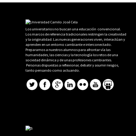
Los universitarios no buscan una educación convencional.
Los marcos de referencia tradicionales restringen la creatividad
y la originalidad. Las nuevas generaciones viven, interactúan y
aprenden en un entorno cambiante e interconectado.
Preparamos a nuestros alumnos para afrontar vía las
humanidades, las ciencias y la tecnología los retos de una
sociedad dinámica y de unas profesiones cambiantes.
Personas dispuestas a reflexionar, debatir y asumir riesgos,
tanto pensando como actuando.