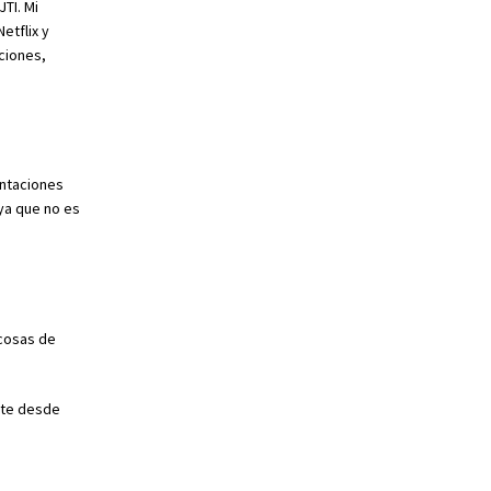
TI. Mi
etflix y
ciones,
entaciones
ya que no es
 cosas de
nte desde