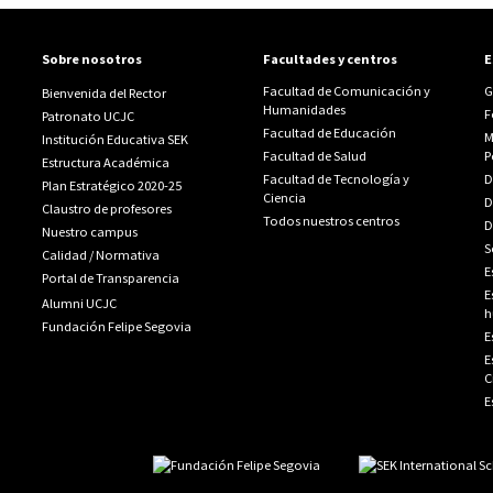
Sobre nosotros
Facultades y centros
E
Facultad de Comunicación y
G
Bienvenida del Rector
Humanidades
F
Patronato UCJC
Facultad de Educación
M
Institución Educativa SEK
Facultad de Salud
P
Estructura Académica
Facultad de Tecnología y
D
Plan Estratégico 2020-25
Ciencia
D
Claustro de profesores
Todos nuestros centros
D
Nuestro campus
S
Calidad
/
Normativa
E
Portal de Transparencia
E
Alumni UCJC
h
Fundación Felipe Segovia
E
E
C
E