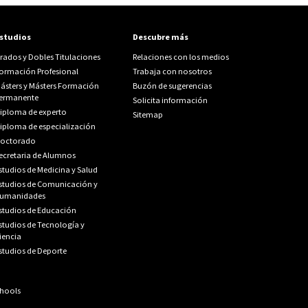
studios
Descubre más
rados y Dobles Titulaciones
Relaciones con los medios
ormación Profesional
Trabaja con nosotros
ásters y Másters Formación
Buzón de sugerencias
ermanente
Solicita información
iploma de experto
Sitemap
iploma de especialización
octorado
ecretaria de Alumnos
studios de Medicina y Salud
studios de Comunicación y
umanidades
studios de Educación
studios de Tecnología y
iencia
studios de Deporte