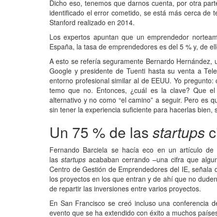
Dicho eso, tenemos que darnos cuenta, por otra part
identificado el error cometido, se está más cerca de t
Stanford realizado en 2014.
Los expertos apuntan que un emprendedor norteame
España, la tasa de emprendedores es del 5 % y, de ello
A esto se refería seguramente Bernardo Hernández, 
Google y presidente de Tuenti hasta su venta a Tele
entorno profesional similar al de EEUU. Yo pregunto
temo que no. Entonces, ¿cuál es la clave? Que e
alternativo y no como “el camino” a seguir. Pero es 
sin tener la experiencia suficiente para hacerlas bien, 
Un 75 % de las
startups
c
Fernando Barciela se hacía eco en un artículo d
las
startups
acababan cerrando –una cifra que alguna
Centro de Gestión de Emprendedores del IE, señala q
los proyectos en los que entran y de ahí que no duden
de repartir las inversiones entre varios proyectos.
En San Francisco se creó incluso una conferencia de
evento que se ha extendido con éxito a muchos países