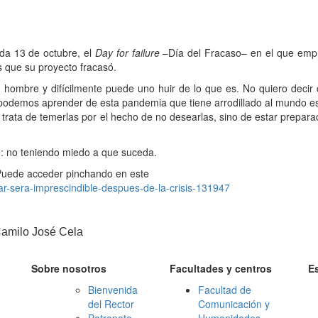
ada 13 de octubre, el
Day for failure
–Día del Fracaso– en el que empr
as que su proyecto fracasó.
 hombre y difícilmente puede uno huir de lo que es. No quiero decir
odemos aprender de esta pandemia que tiene arrodillado al mundo es
trata de temerlas por el hecho de no desearlas, sino de estar prepar
e: no teniendo miedo a que suceda.
 Puede acceder pinchando en este
ar-sera-imprescindible-despues-de-la-crisis-131947
Camilo José Cela
Sobre nosotros
Facultades y centros
E
Bienvenida
Facultad de
del Rector
Comunicación y