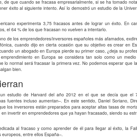
e, de que cuando se fracasa empresarialmente, si se ha tomado nota
ener éxito al siguiente intento. Así lo demostró un estudio de la Unive
ricano experimenta 3,75 fracasos antes de lograr un éxito. En ca
s, el 64 % de los que fracasan no vuelven a intentarlo.
uno de los emprendedores/inversores españoles más afamados, exdire
fónica, cuando dijo en cierta ocasión que su objetivo es crear en E
: cuando un abogado en Europa pierde su primer caso, ¿deja su profe
l emprendimiento en Europa se considera tan solo como un medio
que lo normal será fracasar la primera vez. No podemos esperar que l
salgan bien.
ierran
e un estudio de Harvard del año 2012 en el que se decía que el
s fuentes incluso aumentan–. En este sentido, Daniel Soriano, Dire
ue los inversores están preparados para aceptar altas tasas de mort
 en invertir en emprendedores que ya hayan fracasado, siendo su estr
dicada al fracaso y como aprender de él para llegar al éxito, la Fa
 europeos, entre ellos España–.