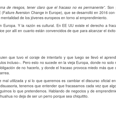
ma de riesgos, tener claro que el fracaso no es permanente”.
Son p
(Failure Aversion Change in Europe), que se desarrolló en 2016 con 
a mentalidad de los jóvenes europeos en torno al emprendimiento.
uropa. Y la razón es cultural. En EE UU existe el derecho a fraca
ce por allí en cuanto están convencidos de que para alcanzar el éxit
n que tuvo el coraje de intentarlo y que luego se llevó el aprendi
culos incluso–. Pero esto no sucede en la vieja Europa, donde no solo 
a obligación de no hacerlo, y donde el fracaso provoca miedo más que 
arrea.
al utilizada y si lo que queremos es cambiar el discurso oficial en
n disuasoria, tenemos que entender que fracasamos cada vez que algo
guimos lo que pretendemos. Hablando de negocios y de emprendimie
huahua no deja de ser un perro porque sea chiquitito.