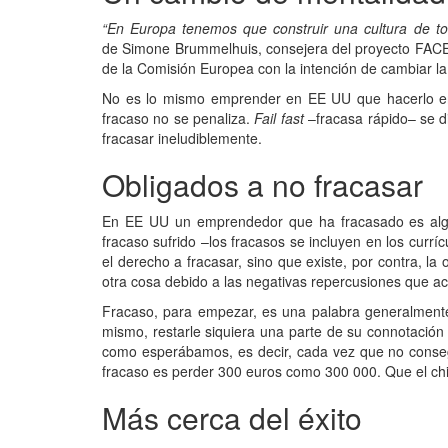
“En Europa tenemos que construir una cultura de to
de Simone Brummelhuis, consejera del proyecto FACE 
de la Comisión Europea con la intención de cambiar l
No es lo mismo emprender en EE UU que hacerlo en E
fracaso no se penaliza.
Fail fast
–fracasa rápido– se di
fracasar ineludiblemente.
Obligados a no fracasar
En EE UU un emprendedor que ha fracasado es alguie
fracaso sufrido –los fracasos se incluyen en los currí
el derecho a fracasar, sino que existe, por contra, l
otra cosa debido a las negativas repercusiones que ac
Fracaso, para empezar, es una palabra generalmente m
mismo, restarle siquiera una parte de su connotació
como esperábamos, es decir, cada vez que no conse
fracaso es perder 300 euros como 300 000. Que el chi
Más cerca del éxito