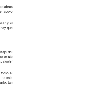
alabras
el apoyo
sar y el
o hay que
zaje del
no existe
cualquier
 torno al
 no sale
nto, tan