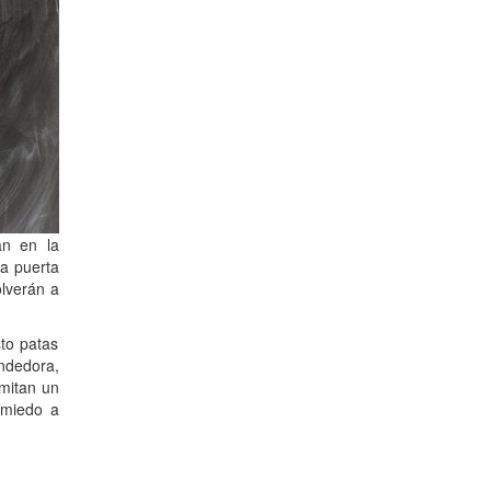
an en la
la puerta
olverán a
to patas
ndedora,
mitan un
 miedo a