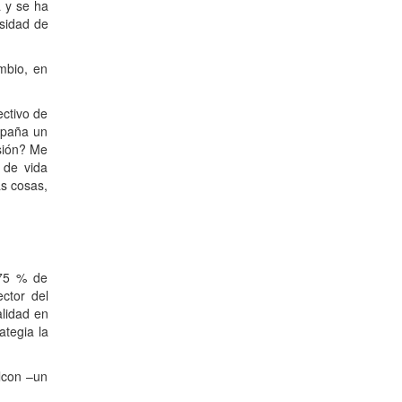
 y se ha
rsidad de
mbio, en
ctivo de
spaña un
sión? Me
 de vida
as cosas,
 75 % de
ctor del
alidad en
ategia la
ilcon –un