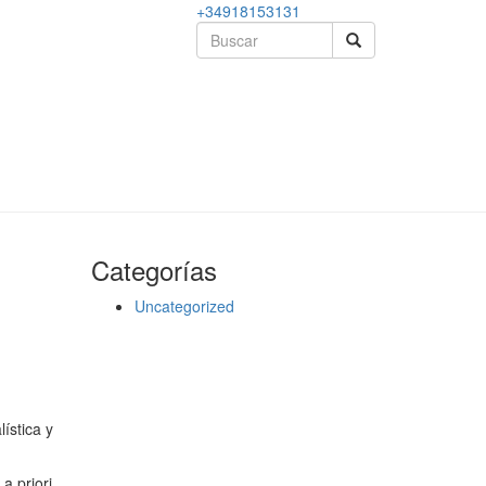
+34918153131
Categorías
Uncategorized
ística y
a priori