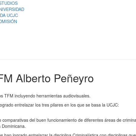
STUDIOS
NIVERSIDAD
IDA UCJC
DMISIÓN
FM Alberto Peñeyro
 los TFM incluyendo herramientas audiovisuales.
ogrado entrelazar los tres pilares en los que se basa la UCJC:
 comparativas del buen funcionamiento de diferentes áreas de criminal
a Dominicana.
s han logrado entrelazar la disciplina Criminalística con disciplinas que 