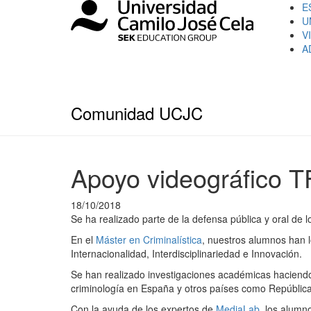
E
U
V
A
Comunidad UCJC
Apoyo videográfico T
18/10/2018
Se ha realizado parte de la defensa pública y oral de
En el
Máster en Criminalística
, nuestros alumnos han l
Internacionalidad, Interdisciplinariedad e Innovación.
Se han realizado investigaciones académicas haciendo
criminología en España y otros países como Repúblic
Con la ayuda de los expertos de
MediaLab
, los alumno