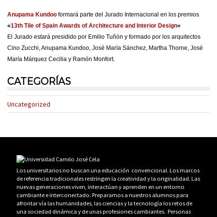
Anupama Kundoo
formará parte del Jurado Internacional en los premios
«
13th Tile of Spain Awards of Architecture and Interior Design
«
El Jurado estará presidido por Emilio Tuñón y formado por los arquitectos
Cino Zucchi, Anupama Kundoo, José María Sánchez, Martha Thorne, José
María Márquez Cecilia y Ramón Monfort.
CATEGORÍAS
Uncategorized
Los universitarios no buscan una educación convencional. Los marcos
de referencia tradicionales restringen la creatividad y la originalidad. Las
nuevas generaciones viven, interactúan y aprenden en un entorno
cambiante e interconectado. Preparamos a nuestros alumnos para
afrontar vía las humanidades, las ciencias y la tecnología los retos de
una sociedad dinámica y de unas profesiones cambiantes. Personas