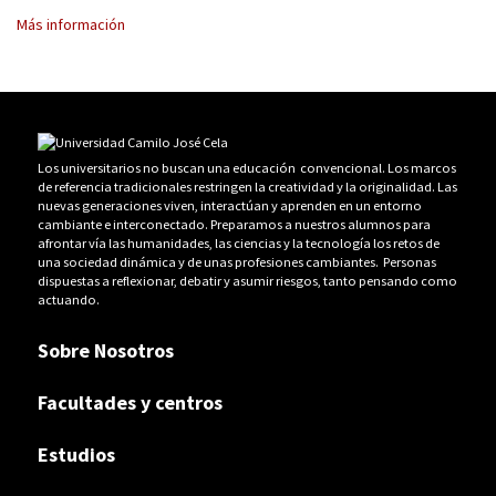
Más información
Los universitarios no buscan una educación convencional. Los marcos
de referencia tradicionales restringen la creatividad y la originalidad. Las
nuevas generaciones viven, interactúan y aprenden en un entorno
cambiante e interconectado. Preparamos a nuestros alumnos para
afrontar vía las humanidades, las ciencias y la tecnología los retos de
una sociedad dinámica y de unas profesiones cambiantes. Personas
dispuestas a reflexionar, debatir y asumir riesgos, tanto pensando como
actuando.
Sobre Nosotros
Facultades y centros
Estudios