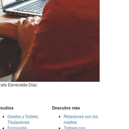
ógrafa Esmeralda Díaz.
studios
Descubre más
Grados y Dobles
Relaciones con los
Titulaciones
medios
Formación
Trabaja con