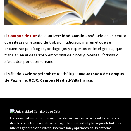
El
Campus de Paz
de la
Universidad Camilo José Cela
es un centro
que integra un equipo de trabajo multidisciplinar en el que se
encuentran psicólogos, pedagogos y expertos en Inteligencia, que
trabajan en el desarrollo emocional de niños y jóvenes víctimas o
afectados por el terrorismo.
El sábado
24 de septiembre
tendrá lugar una
Jornada de Campus
de Paz
, en el
UCJC. Campus Madrid-Villafranca.
Los universitarios no buscan una educación convencional. Los marcos
de referencia tradicionales restringen la creatividad y la originalidad. Las
nuevas generaciones viven, interactúan y aprenden en un entorno