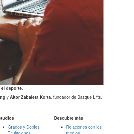
y el deporte
.
ing
y
Aitor Zabaleta Korta
, fundador de Basque Lifts,
studios
Descubre más
Grados y Dobles
Relaciones con los
Titulaciones
medios