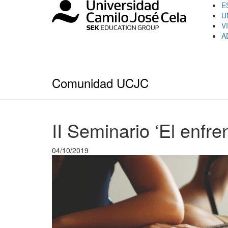
E
U
V
A
Comunidad UCJC
II Seminario ‘El enfre
04/10/2019