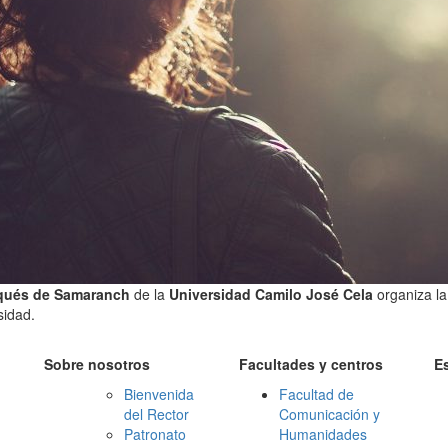
rqués de Samaranch
de la
Universidad Camilo José Cela
organiza la
sidad.
Sobre nosotros
Facultades y centros
E
Bienvenida
Facultad de
del Rector
Comunicación y
Patronato
Humanidades