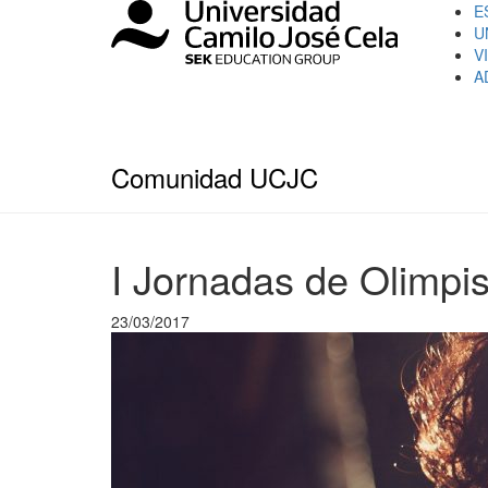
E
U
V
A
Comunidad UCJC
I Jornadas de Olim
23/03/2017