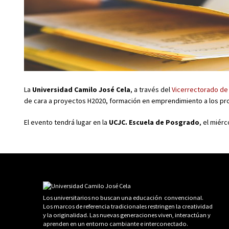
La
Universidad Camilo José Cela
, a través del
Vicerrectorado de
de cara a proyectos H2020, formación en emprendimiento a los prof
El evento tendrá lugar en la
UCJC. Escuela de Posgrado
, el miér
Los universitarios no buscan una educación convencional.
Los marcos de referencia tradicionales restringen la creatividad
y la originalidad. Las nuevas generaciones viven, interactúan y
aprenden en un entorno cambiante e interconectado.