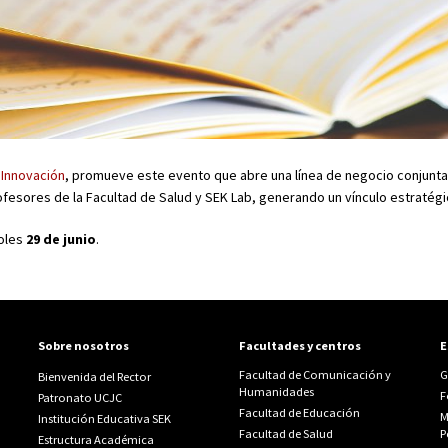
 Innovación
, promueve este evento que abre una línea de negocio conjunta
esores de la Facultad de Salud y SEK Lab, generando un vínculo estratégi
coles
29 de junio
.
Sobre nosotros
Facultades y centros
E
Facultad de Comunicación y
G
Bienvenida del Rector
Humanidades
F
Patronato UCJC
Facultad de Educación
M
Institución Educativa SEK
Facultad de Salud
P
Estructura Académica