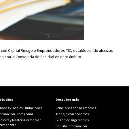
 con Capital Riesgo o Emprendedores TIC, estableciendo alianzas
co con la Consejería de Sanidad en este ámbito.
studios
Descubre más
rados y Dobles Titulaciones
Relaciones con los medios
ormación Profesional
Trabaja con nosotros
ásters y Másters Formación
Buzón de sugerencias
ermanente
Solicita información