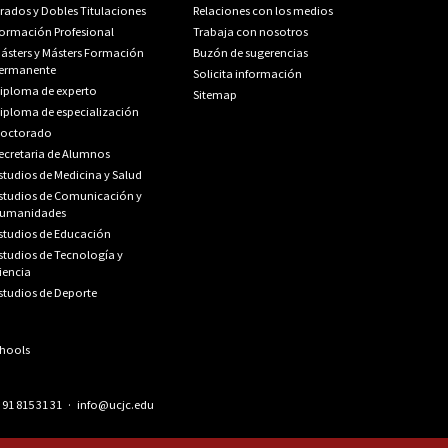
rados y Dobles Titulaciones
Relaciones con los medios
ormación Profesional
Trabaja con nosotros
ásters y Másters Formación
Buzón de sugerencias
ermanente
Solicita información
iploma de experto
Sitemap
iploma de especialización
octorado
ecretaria de Alumnos
studios de Medicina y Salud
studios de Comunicación y
umanidades
studios de Educación
studios de Tecnología y
iencia
studios de Deporte
.
91 815 31 31
·
info@ucjc.edu