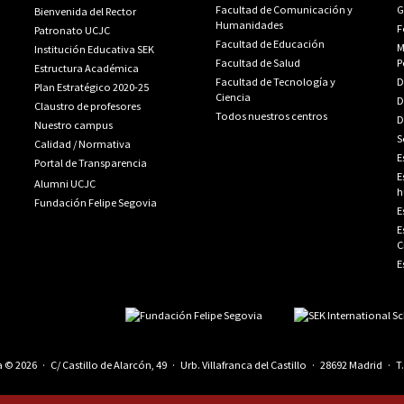
Facultad de Comunicación y
G
Bienvenida del Rector
Humanidades
F
Patronato UCJC
Facultad de Educación
M
Institución Educativa SEK
Facultad de Salud
P
Estructura Académica
Facultad de Tecnología y
D
Plan Estratégico 2020-25
Ciencia
D
Claustro de profesores
Todos nuestros centros
D
Nuestro campus
S
Calidad
/
Normativa
E
Portal de Transparencia
E
Alumni UCJC
h
Fundación Felipe Segovia
E
E
C
E
© 2026 · C/ Castillo de Alarcón, 49 · Urb. Villafranca del Castillo · 28692 Madrid · T