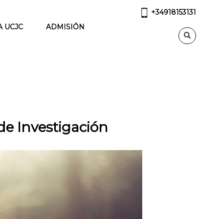
+34918153131
A UCJC
ADMISIÓN
de Investigación