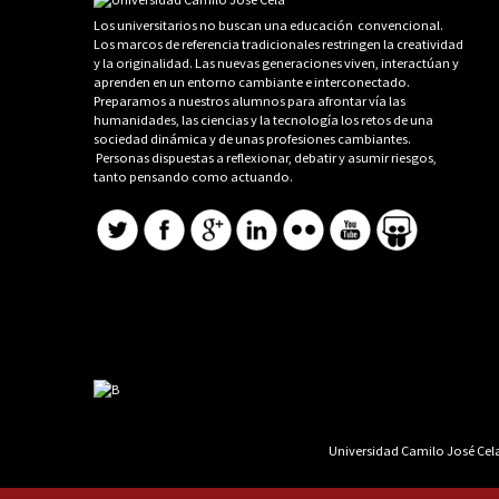
Los universitarios no buscan una educación convencional.
Los marcos de referencia tradicionales restringen la creatividad
y la originalidad. Las nuevas generaciones viven, interactúan y
aprenden en un entorno cambiante e interconectado.
Preparamos a nuestros alumnos para afrontar vía las
humanidades, las ciencias y la tecnología los retos de una
sociedad dinámica y de unas profesiones cambiantes.
Personas dispuestas a reflexionar, debatir y asumir riesgos,
tanto pensando como actuando.
Universidad Camilo José Cela 