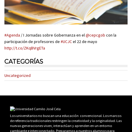
#Agenda
/ I Jornadas sobre Gobernanza en el
@cepcgob
con la
participación de profesores de
#UCJC
el 22 de mayo
http://t.co/ZKqBVrgETa
CATEGORÍAS
Uncategorized
Los universitarios no buscan una educación convencional. Los marcos
de referencia tradicionales restringen la creatividad y la originalidad. Las
nuevas generaciones viven, interactúan y aprenden en un entorno
cambiante e interconectado. Preparamos a nuestros alumnos para