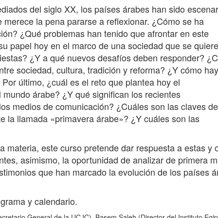
iados del siglo XX, los países árabes han sido escenar
e merece la pena pararse a reflexionar. ¿Cómo se ha
ción? ¿Qué problemas han tenido que afrontar en este
su papel hoy en el marco de una sociedad que se quier
fiestas? ¿Y a qué nuevos desafíos deben responder? 
ntre sociedad, cultura, tradición y reforma? ¿Y cómo ha
Por último, ¿cuál es el reto que plantea hoy el
l mundo árabe? ¿Y qué significan los recientes
 los medios de comunicación? ¿Cuáles son las claves de
e la llamada «primavera árabe»? ¿Y cuáles son las
a materia, este curso pretende dar respuesta a estas y 
pantes, asimismo, la oportunidad de analizar de primera 
estimonios que han marcado la evolución de los países 
grama y calendario.
cretario General de la UCJC), Basem Saleh (Director del Instituto Egip