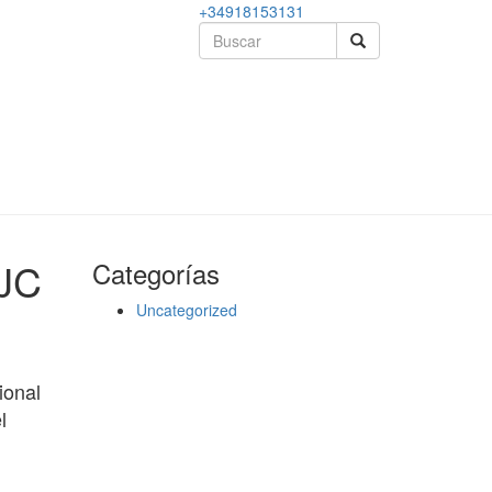
+34918153131
JC
Categorías
Uncategorized
ional
l