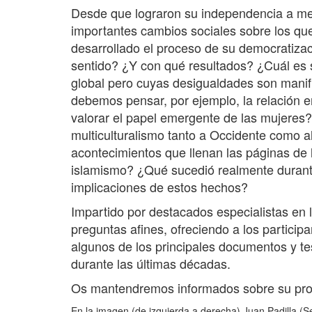
Desde que lograron su independencia a med
importantes cambios sociales sobre los qu
desarrollado el proceso de su democratiza
sentido? ¿Y con qué resultados? ¿Cuál es 
global pero cuyas desigualdades son mani
debemos pensar, por ejemplo, la relación e
valorar el papel emergente de las mujeres? 
multiculturalismo tanto a Occidente como a
acontecimientos que llenan las páginas de
islamismo? ¿Qué sucedió realmente durant
implicaciones de estos hechos?
Impartido por destacados especialistas en l
preguntas afines, ofreciendo a los partici
algunos de los principales documentos y t
durante las últimas décadas.
Os mantendremos informados sobre su pro
En la imagen (de izquierda a derecha) Juan Padilla (Se