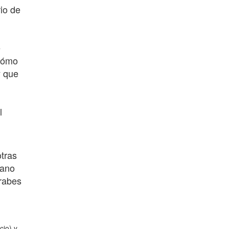
io de
e
¿Cómo
y que
l
otras
mano
árabes
cio) y