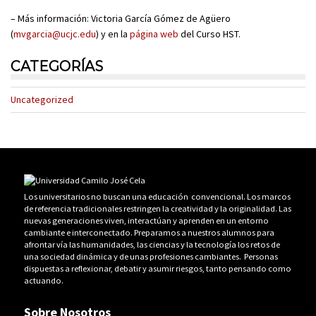
– Más información: Victoria García Gómez de Agüero
(
mvgarcia@ucjc.edu
) y en la
página web
del Curso HST.
CATEGORÍAS
Uncategorized
Los universitarios no buscan una educación convencional. Los marcos
de referencia tradicionales restringen la creatividad y la originalidad. Las
nuevas generaciones viven, interactúan y aprenden en un entorno
cambiante e interconectado. Preparamos a nuestros alumnos para
afrontar vía las humanidades, las ciencias y la tecnología los retos de
una sociedad dinámica y de unas profesiones cambiantes. Personas
dispuestas a reflexionar, debatir y asumir riesgos, tanto pensando como
actuando.
Sobre Nosotros