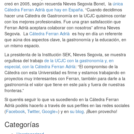
creó en 2005, según recuerda Nieves Segovia Bonet, la
única
Cátedra Ferran Adrià que hay en España
. “Cuando decidimos
hacer una Cátedra de Gastronomía en la UCJC quisimos contar
con los mejores profesionales. Fue una gran satisfacción que
Ferran Adrià aceptara colaborar con nosotros” afirma Nieves
Segovia. La
Cátedra Ferran Adrià
es hoy en día un referente
que aúna dos aspectos clave, la gastronomía y la educación, en
un mismo espacio.
La presidenta de la Institución SEK, Nieves Segovia, se muestra
orgullosa del trabajo
de la UCJC con la gastronomía y, en
especial, con la Cátedra Ferran Adrià
: “El compromiso de la
Cátedra con esta Universidad es firme y estamos trabajando en
proyectos muy interesantes con Ferran, también para darle a la
gastronomía el valor que tiene en este país y fuera de nuestras
fronteras.”
Si queréis seguir lo que va sucediendo en la Cátedra Ferran
Adrià podéis hacerlo a través de sus perfiles en las redes sociales
(
Facebook
,
Twitter
,
Google+
) y en
su blog
. ¡Buen provecho!
Categorías