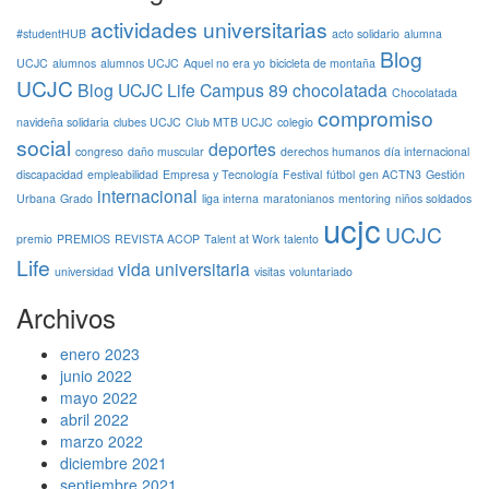
actividades universitarias
#studentHUB
acto solidario
alumna
Blog
UCJC
alumnos
alumnos UCJC
Aquel no era yo
bicicleta de montaña
UCJC
Blog UCJC Life
Campus 89
chocolatada
Chocolatada
compromiso
navideña solidaria
clubes UCJC
Club MTB UCJC
colegio
social
deportes
congreso
daño muscular
derechos humanos
día internacional
discapacidad
empleabilidad
Empresa y Tecnología
Festival
fútbol
gen ACTN3
Gestión
internacional
Urbana
Grado
liga interna
maratonianos
mentoring
niños soldados
ucjc
UCJC
premio
PREMIOS
REVISTA ACOP
Talent at Work
talento
Life
vida universitaria
universidad
visitas
voluntariado
Archivos
enero 2023
junio 2022
mayo 2022
abril 2022
marzo 2022
diciembre 2021
septiembre 2021