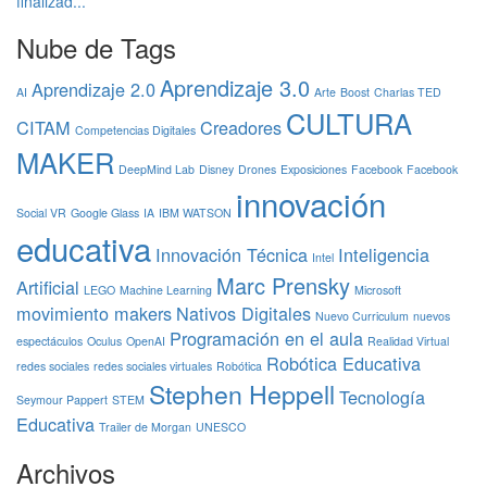
finalizad...
Nube de Tags
Aprendizaje 3.0
Aprendizaje 2.0
AI
Arte
Boost
Charlas TED
CULTURA
CITAM
Creadores
Competencias Digitales
MAKER
DeepMind Lab
Disney
Drones
Exposiciones
Facebook
Facebook
innovación
Social VR
Google Glass
IA
IBM WATSON
educativa
Innovación Técnica
Inteligencia
Intel
Marc Prensky
Artificial
LEGO
Machine Learning
Microsoft
movimiento makers
Nativos Digitales
Nuevo Curriculum
nuevos
Programación en el aula
espectáculos
Oculus
OpenAI
Realidad Virtual
Robótica Educativa
redes sociales
redes sociales virtuales
Robótica
Stephen Heppell
Tecnología
Seymour Pappert
STEM
Educativa
Trailer de Morgan
UNESCO
Archivos