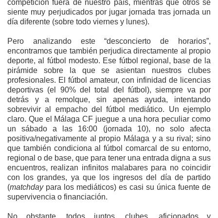
competición fuera de nuestro país, mientras que otros se
siente muy perjudicados por jugar jornada tras jornada un
día diferente (sobre todo viernes y lunes).
Pero analizando este “desconcierto de horarios”,
encontramos que también perjudica directamente al propio
deporte, al fútbol modesto. Ese fútbol regional, base de la
pirámide sobre la que se asientan nuestros clubes
profesionales. El fútbol amateur, con infinidad de licencias
deportivas (el 90% del total del fútbol), siempre va por
detrás y a remolque, sin apenas ayuda, intentando
sobrevivir al empacho del fútbol mediático. Un ejemplo
claro. Que el Málaga CF juegue a una hora peculiar como
un sábado a las 16:00 (jornada 10), no solo afecta
positiva/negativamente al propio Málaga y a su rival; sino
que también condiciona al fútbol comarcal de su entorno,
regional o de base, que para tener una entrada digna a sus
encuentros, realizan infinitos malabares para no coincidir
con los grandes, ya que los ingresos del día de partido
(
matchday
para los mediáticos) es casi su única fuente de
supervivencia o financiación.
No obstante, todos juntos, clubes, aficionados y